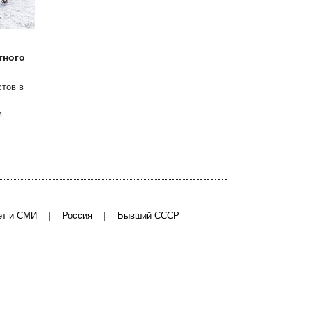
тного
стов в
м
|
|
ет и СМИ
Россия
Бывший СССР