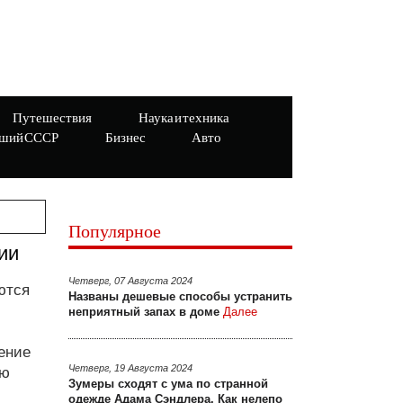
Путешествия
Наука и техника
ший СССР
Бизнес
Авто
Популярное
ии
Четверг, 07 Августа 2024
ются
Названы дешевые способы устранить
неприятный запах в доме
Далее
ение
Четверг, 19 Августа 2024
ию
Зумеры сходят с ума по странной
одежде Адама Сэндлера. Как нелепо