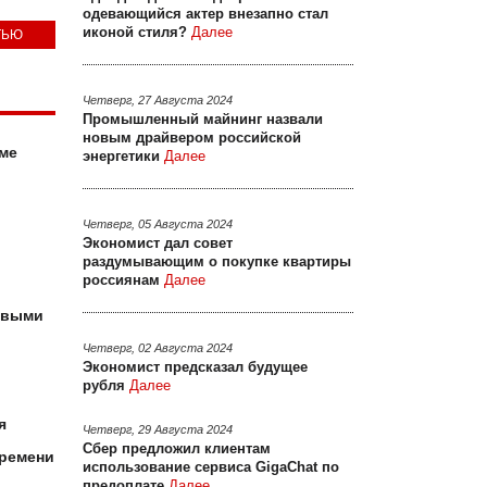
одевающийся актер внезапно стал
иконой стиля?
Далее
ТЬЮ
Четверг, 27 Августа 2024
Промышленный майнинг назвали
новым драйвером российской
оме
энергетики
Далее
Четверг, 05 Августа 2024
Экономист дал совет
раздумывающим о покупке квартиры
россиянам
Далее
ковыми
Четверг, 02 Августа 2024
Экономист предсказал будущее
рубля
Далее
я
Четверг, 29 Августа 2024
Сбер предложил клиентам
времени
использование сервиса GigaChat по
предоплате
Далее