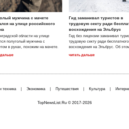
олый мужчина с мачете
Гид заманивал туристов в
ался на улице российского
трудовую секту ради беспла
на
восхождения на Эльбрус
нградской области на улице
Гид без лицензии заманивал тури
лся полуголый мужчина с
трудовую секту ради бесплатного
том в руках, похожим на мачете.
восхождения на Эльбрус. Об это
 дальше
читать дальше
|
|
|
|
и техника
Экономика
Путешествия
Культура
Интерн
TopNewsList.Ru © 2017-2026