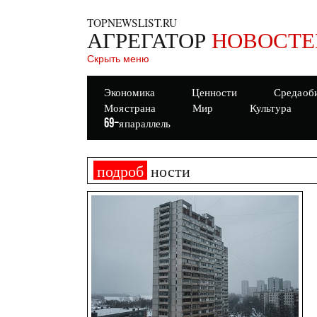
TOPNEWSLIST.RU
АГРЕГАТОР
НОВОСТЕ
Скрыть меню
Экономика
Ценности
Среда об
Моя страна
Мир
Культура
69-я параллель
подроб
ности