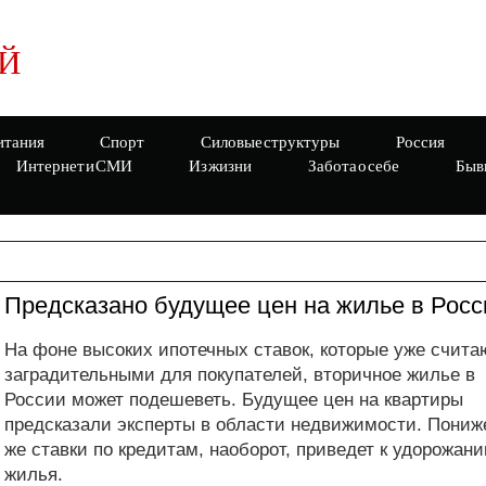
Й
итания
Спорт
Силовые структуры
Россия
Интернет и СМИ
Из жизни
Забота о себе
Быв
Предсказано будущее цен на жилье в Росс
На фоне высоких ипотечных ставок, которые уже счита
заградительными для покупателей, вторичное жилье в
России может подешеветь. Будущее цен на квартиры
предсказали эксперты в области недвижимости. Пониж
же ставки по кредитам, наоборот, приведет к удорожан
жилья.