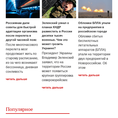
Россиянам дали
Зеленский узнал о
Обломки БПЛА упали
советы для быстрой
планах КНДР
на предприятия в
адаптации организма
разместить в России
российском городе
после перелета в
десятки тысяч
Обломки сбитых
другой часовой пояс
военных. Чем это
беспилотных
может грозить
После многочасового
летательных
Украине?
перелета мозг
аппаратов (БПЛА)
Президент Украины
продолжает жить по
упали на территории
Владимир Зеленский
старому расписанию,
двух предприятий в
заявил, что на
из-за чего возникают
Новороссийске. Об
территории России
бессонница, дневная
этом
может появиться
сонливость
читать дальше
крупная группировка
читать дальше
северокорейских
читать дальше
Популярное