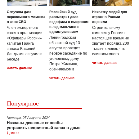
Озвучена дата
Российский суд
Нехватку людей для
переломного момента
рассмотрит дело
строек в России
в зоне СВО
педофила о вмерзшем
оценили
в лед мальчике с
Член экспертного
Строительному
одним условием
совета организации
комплексу России в
Ленинградский
«Офицеры России»
настоящее время не
областной суд 13
капитан I ранга
хватает порядка 200
августа проведет
запаса Василий
тысяч человек, что
первое заседание по
Дандыкин озвучил в
слишком много
уголовному делу
беседе
читать дальше
Петра Жилкина,
читать дальше
обвиняемом в
читать дальше
Популярное
Четверг, 07 Августа 2024
Названы дешевые способы
устранить неприятный запах в доме
Далее