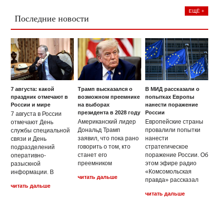
ЕЩЁ +
Последние новости
7 августа: какой
Трамп высказался о
В МИД рассказали о
праздник отмечают в
возможном преемнике
попытках Европы
России и мире
на выборах
нанести поражение
президента в 2028 году
России
7 августа в России
Американский лидер
Европейские страны
отмечают Дeнь
Дональд Трамп
провалили попытки
cлужбы cпeциaльнoй
заявил, что пока рано
нанести
cвязи и День
говорить о том, кто
стратегическое
подразделений
станет его
поражение России. Об
оперативно-
преемником
этом эфире радио
разыскной
«Комсомольская
информации. В
читать дальше
правда» рассказал
читать дальше
читать дальше