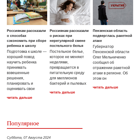
Россиянам рассказали
Россиянам рассказали
Пензенская область
о способах
о рисках при
подверглась ракетной
сэкономить при сборе
нерегулярной смене
атаке
ребенка в школу
постельного белья
Губернатор
Подготовка к школе —
Постельное белье,
Пензенской области
хороший повод
которое не меняют
Олег Мельниченко
научить ребенка
неделями,
сообщил об
принимать
превращается в
отражении ракетной
взвешенные
питательную среду
атаки в регионе. Об
решения,
для миллионов
этом он
планировать и
бактерий и пылевых
читать дальше
оценивать свои
читать дальше
читать дальше
Популярное
Суббота, 07 Августа 2024