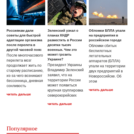
Россиянам дали
Зеленский узнал о
Обломки БПЛА упали
советы для быстрой
планах КНДР
на предприятия в
адаптации организма
разместить в России
российском городе
после перелета в
десятки тысяч
Обломки сбитых
другой часовой пояс
военных. Чем это
беспилотных
может грозить
После многочасового
летательных
Украине?
перелета мозг
аппаратов (БПЛА)
Президент Украины
продолжает жить по
упали на территории
Владимир Зеленский
старому расписанию,
двух предприятий в
заявил, что на
из-за чего возникают
Новороссийске. Об
территории России
бессонница, дневная
этом
может появиться
сонливость
читать дальше
крупная группировка
читать дальше
северокорейских
читать дальше
Популярное