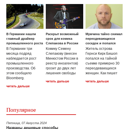
В Германии нашли
Раскрыт возможный
Мужчина тайно снимал
главный драйвер
срок для комика
переодевающихся
промышленного роста
Слепакова в России
соседок и попался
В Германии три
Комику Семену
Житель острова
месяца подряд
Слепакову (внесен
Гернси Кирк Бишоп
наблюдается рост
Минюстом России в
попался на тайной
промышленного
реестр иноагентов)
съемке примерно 30
производства. Об
грозит до двух лет
переодевающихся
этом сообщило
лишения свободы
женщин. Как пишет
Bloomberg.
читать дальше
читать дальше
читать дальше
Популярное
Пятница, 07 Августа 2024
Названы дешевые способы